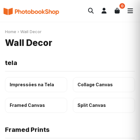
0
Search
Álbuns
Canvas Print
Calendários
POPULAR
Home
›
Wall Decor
Foto-Presentes
Ofertas
Wall Decor
tela
Impressões na Tela
Collage Canvas
Framed Canvas
Split Canvas
Framed Prints