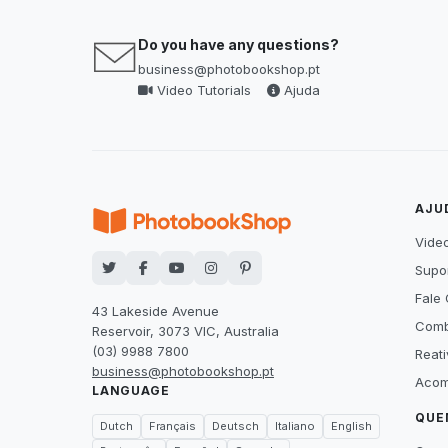
Do you have any questions?
business@photobookshop.pt
Video Tutorials
Ajuda
AJU
Video
Supor
Fale
43 Lakeside Avenue
Comb
Reservoir, 3073 VIC, Australia
(03) 9988 7800
Reat
business@photobookshop.pt
Acom
LANGUAGE
QUE
Dutch
Français
Deutsch
Italiano
English