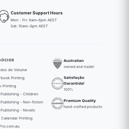
Customer Support Hours
Mon - Fri: 9am–6pm AEST
Sat: 10am–3pm AEST
GÓCIOS
Australian
owned and made!
idos de Volume
Satisfação
book Printing
Garantida!
 Printing
100%
 Publishing - Children
Premium Quality
 Publishing - Non-fiction
hand-crafted products
 Publishing - Novels
 Calendar Printing
Pro.com.au