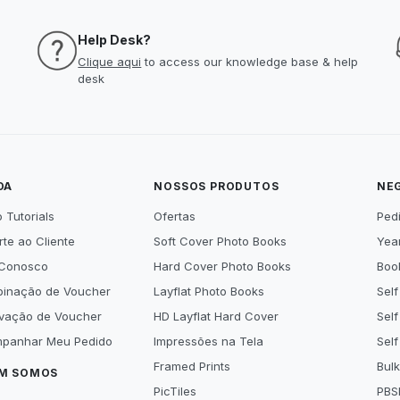
Help Desk?
Clique aqui
to access our knowledge base & help
desk
DA
NOSSOS PRODUTOS
NE
 Tutorials
Ofertas
Ped
te ao Cliente
Soft Cover Photo Books
Year
 Conosco
Hard Cover Photo Books
Book
inação de Voucher
Layflat Photo Books
Self
ivação de Voucher
HD Layflat Hard Cover
Self
panhar Meu Pedido
Impressões na Tela
Self
Framed Prints
Bulk
M SOMOS
PicTiles
PBS