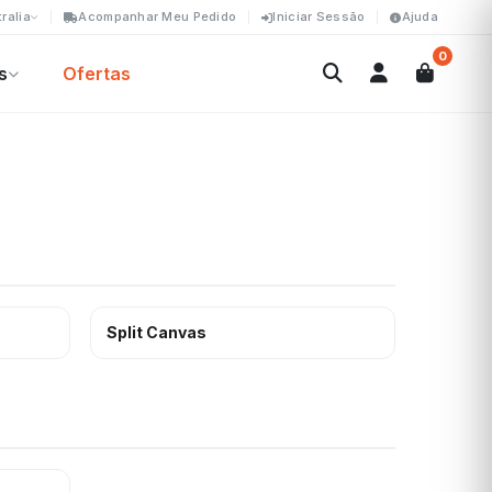
ralia
Acompanhar Meu Pedido
Iniciar Sessão
Ajuda
0
s
Ofertas
Split Canvas