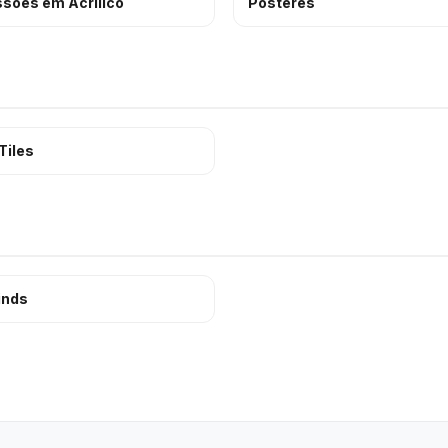
sões em Acrílico
Pôsteres
Tiles
inds