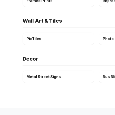
Framed Prints
Impres
Wall Art & Tiles
PicTiles
Photo 
Decor
Metal Street Signs
Bus Bl