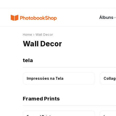
Search
Álbuns
Álbuns
Canvas Print
Calendários
POPULAR
Home
›
Wall Decor
Wall Decor
tela
Impressões na Tela
Collag
Framed Prints