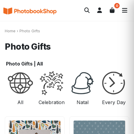
0
Search
Álbuns
Canvas Print
Calendários
POPULAR
Home
›
Photo Gifts
Foto-Presentes
Ofertas
Photo Gifts
Photo Gifts
|
All
All
Celebration
Natal
Every Day